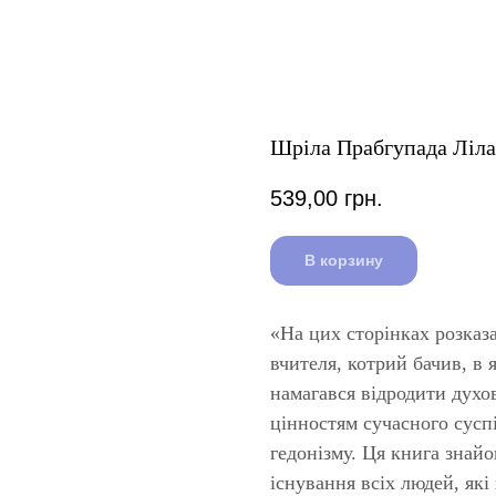
Шріла Прабгупада Лілам
539,00
грн.
В корзину
«На цих сторінках розказ
вчителя, котрий бачив, в я
намагався відродити духо
цінностям сучасного сусп
гедонізму. Ця книга знай
існування всіх людей, які