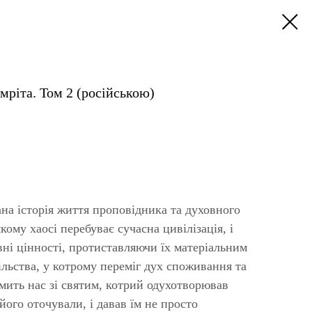
ріта. Том 2 (російською)
ана історія життя проповідника та духовного
кому хаосі перебуває сучасна цивілізація, і
вні цінності, протиставляючи їх матеріальним
ільства, у котрому переміг дух споживання та
омить нас зі святим, котрий одухотворював
 його оточували, і давав їм не просто