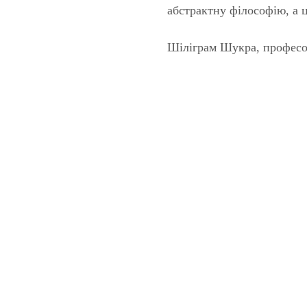
абстрактну філософію, а ц
Шіліграм Шукра, професо