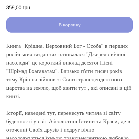
359,00
грн.
В корзину
Книга "Крішна. Верховний Бог - Особа" в перших
російських виданнях називалася "Джерело вічної
насолоди" це короткий виклад десятої Пісні
"Шрімад Бхагаватам". Близько п'яти тисяч років
тому Крішна зійшов зі Свого трансцендентного
царства на землю, щоб явити тут , які описані в цій
книзі.
Історії, наведені тут, перенесуть читача зі світу
буденності у світ Абсолютної Істини та Краси, де в
оточенні Своїх друзів і подруг вічно
насолоджується їхньою трансцендентною любов'ю